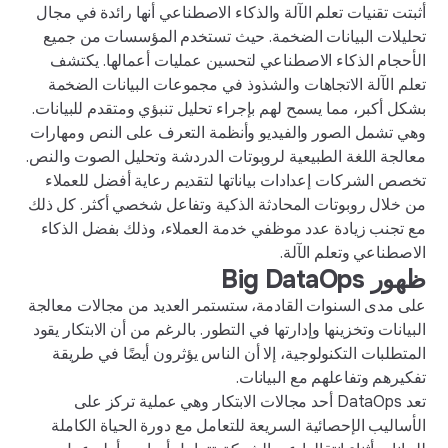
أثبتت تقنيات تعلم الآلة والذكاء الاصطناعي أنها رائدة في مجال
تحليلات البيانات الضخمة. حيث تستخدم المؤسسات من جميع
الأحجام الذكاء الاصطناعي لتحسين عمليات أعمالها. يكتشف
تعلم الآلة الاتجاهات والشذوذ في مجموعات البيانات الضخمة
بشكل أكبر، مما يسمح لهم بإجراء تحليل تنبؤي ومتقدم للبيانات.
وهي تشمل الصور والفيديو وأنظمة التعرف على النص ومهارات
معالجة اللغة الطبيعية لروبوتات الدردشة وتحليل الصوت والنص.
تخصص الشركات إعدادات بياناتها لتقديم رعاية أفضل للعملاء
من خلال روبوتات المحادثة الذكية وتفاعل شخصي أكثر. كل ذلك
مع تجنب زيادة عدد موظفي خدمة العملاء، وذلك بفضل الذكاء
الاصطناعي وتعلم الآلة.
ظهور
Big DataOps
على مدى السنوات القادمة، ستستمر العديد من مجالات معالجة
البيانات وتخزينها وإدارتها في التطور. بالرغم من أن الابتكار يقود
المتطلبات التكنولوجية، إلا أن الناس يؤثرون أيضًا في طريقة
تفكيرهم وتفاعلهم مع البيانات.
تعد DataOps أحد مجالات الابتكار وهي عملية تركز على
الأساليب الإحصائية السريعة للتعامل مع دورة الحياة الكاملة