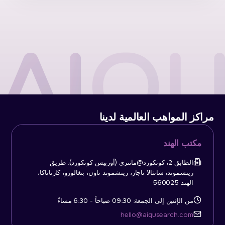
مراكز المواهب العالمية لدينا
مكتب الهند
الطابق 2، كونكورد@مانتري (أوربيس كونكورد)، طريق
ريتشموند، شانثالا ناجار، ريتشموند تاون، بنغالورو، كارناتاكا،
الهند 560025
من الإثنين إلى الجمعة: 09:30 صباحاً - 6:30 مساءً
hello@aiqusearch.com