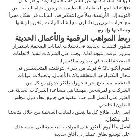
للبيانات أثناء انتقالها عبر الشركة. تتعامل أدوات وأطر عمل
DataOps مع المتطلبات التنظيمية عبر دورة حياة البيانات من
التوليد إلى الأرشفة، بدلاً من التفكير في البيانات في شكل مجزأ
مع أفراد متميزين يتعاملون مع إنشاء البيانات وتخزينها ونقلها
ومعالجتها وإدارتها.
ربط المواهب الرقمية والأعمال الحديثة
تتطور التقنيات الجديدة في تحليلات البيانات الضخمة باستمرار
بمرور الوقت. نتيجة لذلك، يجب على الشركات تنفيذ الاتجاهات
الصحيحة للبقاء في صدارة منافسيها.
تقدم آيكيو AIQU فريقًا من خبراء التوظيف المتخصصين في
مجال التكنولوجيا المتعلقة بذكاء الأعمال، وتحليلات البيانات
الضخمة، مما يتيح إجراء حوارات أكثر جدوى مع كل من
الشركات والمرشحين. مهمتنا هي مساعدة الشركات الحديثة في
العثور على أفضل المواهب التقنية في جميع أنحاء دول مجلس
التعاون الخليجي.
ابقى على اطلاع كل ما يتعلق بالبيانات الضخمة من خلال متابعتنا
على
لينكدإن
.
اتصل بنا اليوم للعثور
على المواهب المناسبة التي ستساعدك
على توسيع نطاق عملك إلى آفاق جديدة!