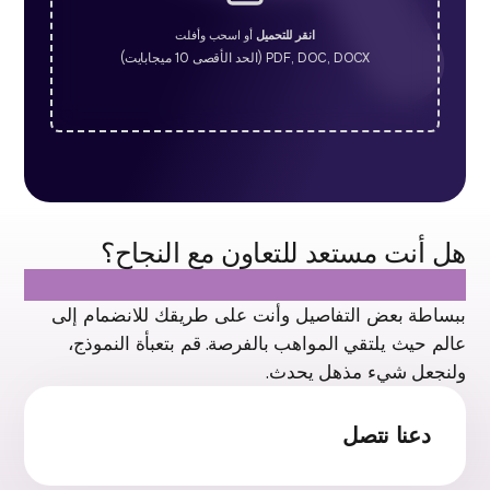
انقر للتحميل
أو اسحب وأفلت
PDF, DOC, DOCX (الحد الأقصى 10 ميجابايت)
هل أنت مستعد للتعاون مع النجاح؟
دعنا نتصل
ببساطة بعض التفاصيل وأنت على طريقك للانضمام إلى
عالم حيث يلتقي المواهب بالفرصة. قم بتعبأة النموذج،
ولنجعل شيء مذهل يحدث.
دعنا نتصل