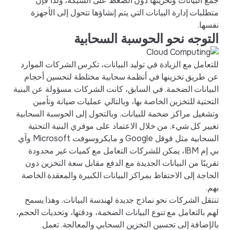
جمع البيانات وتخزينها دون الضغط على الشبكة، ولذا فإن
متطلبات إدارة البيانات التي يتم إنشاؤها تتحول إلى الأجهزة
نفسها.
التوجه نحو الحوسبة السحابية
للتعامل مع الزيادة في توليد البيانات، تكرس الشركات الموارد
عن طريق تخزينها في أنظمة سحابية مختلطة لتحسين أحجام
البيانات الضخمة. في السابق، كانت الشركات مسؤولة عن البنية
التحتية للتخزين الخاصة بها، وبالتالي عمليات صيانة وتأمين
وتشغيل مراكز ضخمة للبيانات. وبالتحول إلى الحوسبة السحابية
تغيير كل شيء. من خلال الاعتماد على موفري البنية التحتية
السحابية مثل قوقل Google و مايكروسوفت Microsoft وآي
بي إم IBM، يمكن للشركات التعامل مع كميات غير محدودة
تقريبًا من البيانات الجديدة مع الدفع مقابل سعة التخزين دون
الحاجة إلى الاحتفاظ بمراكز البيانات الكبيرة والمعقدة الخاصة
بهم.
تنتقل الشركات نحو نماذج جديدة لهندسة البيانات. وهذا يسمح
لهم بالتعامل مع تنوع البيانات الضخمة، ودقتها، وتحديات الحجم،
بالإضافة إلى تحسين التخزين السحابي والمعالجة. تعمل